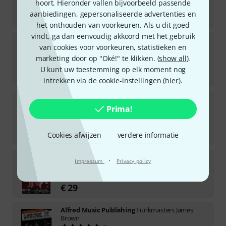
hoort. Hieronder vallen bijvoorbeeld passende
Direct leverbaar
aanbiedingen, gepersonaliseerde advertenties en
€
31
het onthouden van voorkeuren. Als u dit goed
vindt, ga dan eenvoudig akkoord met het gebruik
Alfred Music Publishing
Top Hits from TV
van cookies voor voorkeuren, statistieken en
Trombone
3
marketing door op "Oké!" te klikken. (
show all
).
Direct leverbaar
U kunt uw toestemming op elk moment nog
€
31
intrekken via de cookie-instellingen (
hier
).
Alfred Music Publishing
Legend Of Zelda Easy
Piano
Prima!
2
Direct leverbaar
€
31
Cookies afwijzen
verdere informatie
Alfred Music Publishing
Bass Ensemble
·
Impressum
Privacy policy
7
Direct leverbaar
€
29
Alfred Music Publishing
Funkmasters James
Brown