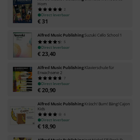
Horn
2
Direct leverbaar
€
31
Alfred Music Publishing
Suzuki Cello School 1
5
Direct leverbaar
€
23,40
Alfred Music Publishing
Klavierschule für
Erwachsene 2
7
Direct leverbaar
€
20,90
Alfred Music Publishing
Kräsch! Bum! Bäng! Cajon
Kids
6
Direct leverbaar
€
18,90
Alfred Music Publishing
Jost Nickel Fill Book D