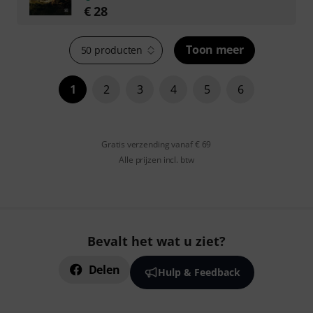
€
28
Toon meer
50 producten
1
2
3
4
5
6
Gratis verzending vanaf € 69
Alle prijzen incl. btw
Bevalt het wat u ziet?
Delen
Hulp & Feedback