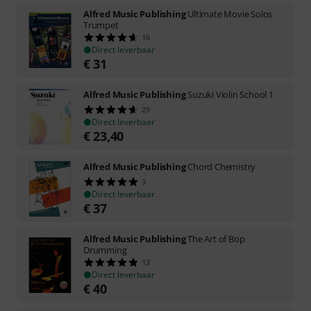
Alfred Music Publishing
Ultimate Movie Solos
Trumpet
16
Direct leverbaar
€
31
Alfred Music Publishing
Suzuki Violin School 1
29
Direct leverbaar
€
23,40
Alfred Music Publishing
Chord Chemistry
3
Direct leverbaar
€
37
Alfred Music Publishing
The Art of Bop
Drumming
13
Direct leverbaar
€
40