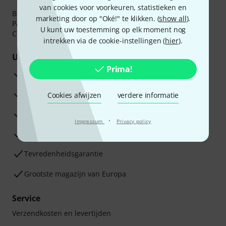
van cookies voor voorkeuren, statistieken en
Betaalt u veilig en vertrouwd met Bankoverschrijving,
marketing door op "Oké!" te klikken. (
show all
).
PayPal, iDEAL,
Klarna Betaal Nu
,
Klarna Betaal in 3
of
U kunt uw toestemming op elk moment nog
Creditcard.
intrekken via de cookie-instellingen (
hier
).
Uw voordelen
Prima!
3 jaar Thomann garantie
30 dagen Money Back-garantie
Cookies afwijzen
verdere informatie
Reparatie Service
·
Impressum
Privacy policy
Advies van onze experts
Tevredenheidsgarantie
Grootste magazijn van Europa
Service
Verzendkosten en levertijden