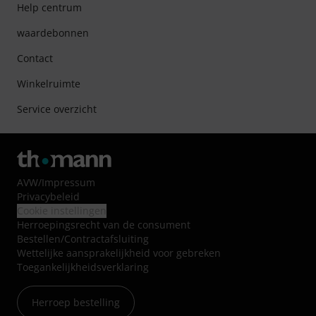
Help centrum
waardebonnen
Contact
Winkelruimte
Service overzicht
AVW
/
Impressum
Privacybeleid
Cookie instellingen
Herroepingsrecht van de consument
Bestellen/Contractafsluiting
Wettelijke aansprakelijkheid voor gebreken
Toegankelijkheidsverklaring
Herroep bestelling