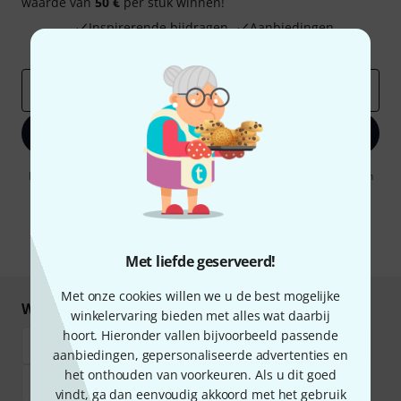
waarde van
50 €
per stuk winnen!
Inspirerende bijdragen
Aanbiedingen
Thomann-inzichten
E-Mail adres
*
Registreer nu
Door op "Registreer nu" te klikken, gaat u akkoord met het ontvangen
van e-mailreclame. U kunt zich op elk moment afmelden. Meer
informatie over de nieuwsbrief vindt u in onze
richtlijn
gegevensbescherming
.
* Benodigd
Met liefde geserveerd!
Met onze cookies willen we u de best mogelijke
Winkel en betaal veilig
winkelervaring bieden met alles wat daarbij
hoort. Hieronder vallen bijvoorbeeld passende
aanbiedingen, gepersonaliseerde advertenties en
het onthouden van voorkeuren. Als u dit goed
vindt, ga dan eenvoudig akkoord met het gebruik