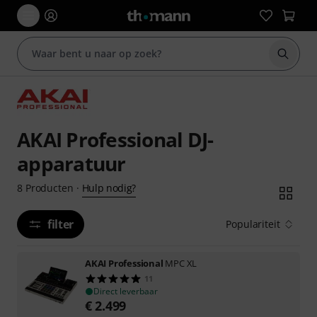
Zoek m
AKAI Professional DJ-
apparatuur
Hulp nodig?
8
Producten
·
filter
Populariteit
AKAI Professional
MPC XL
11
Direct leverbaar
€
2.499