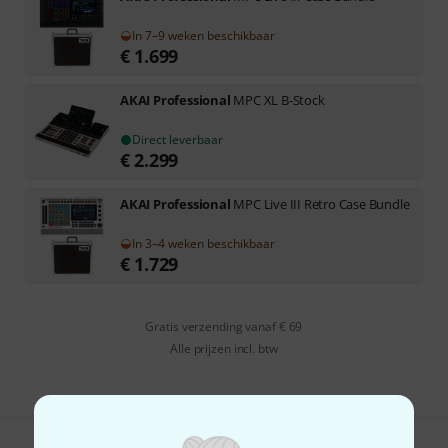
In 7–9 weken beschikbaar
€
1.699
AKAI Professional
MPC XL B-Stock
Direct leverbaar
€
2.299
AKAI Professional
MPC Live III Retro Case Bundle
In 3–4 weken beschikbaar
€
1.729
Gratis verzending vanaf € 69
Alle prijzen incl. btw