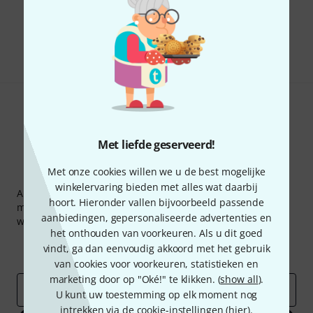
Bevalt het wat u ziet?
Delen
Hulp & Feedback
Met liefde geserveerd!
Met onze cookies willen we u de best mogelijke
Thomann nieuwsbrief
winkelervaring bieden met alles wat daarbij
Abonneer u op de Thomann-nieuwsbrief in het Engels en
hoort. Hieronder vallen bijvoorbeeld passende
met een beetje geluk kunt u een van
50 vouchers
ter
aanbiedingen, gepersonaliseerde advertenties en
waarde van
50 €
per stuk winnen!
het onthouden van voorkeuren. Als u dit goed
Inspirerende bijdragen
Aanbiedingen
vindt, ga dan eenvoudig akkoord met het gebruik
Thomann-inzichten
van cookies voor voorkeuren, statistieken en
marketing door op "Oké!" te klikken. (
show all
).
E-Mail adres
*
U kunt uw toestemming op elk moment nog
intrekken via de cookie-instellingen (
hier
).