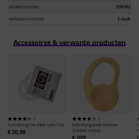
artikelnummer
374183
verkoopseenheid
1 stuk
Accessoires & verwante producten
5
3
Auris
Strings for Pent. Lyre 7 Str.
Äolis Klangspiele
Murmel
Ä
Children`s Harp
W
€ 20,90
€ 209