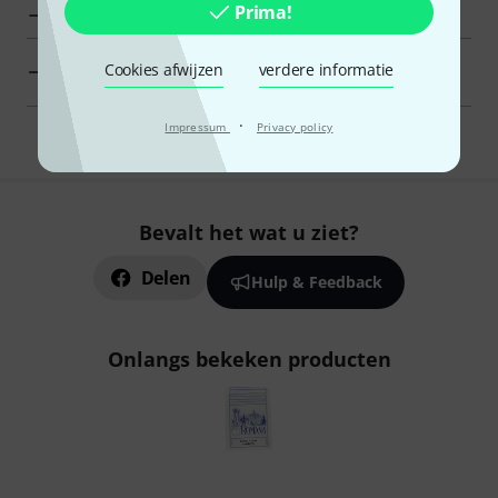
Prima!
toon fabrikant details voor Äolis Klangspiele
Äolis Klangspiele Traditionele instrumenten in een
Cookies afwijzen
verdere informatie
oogopslag
·
Impressum
Privacy policy
Bevalt het wat u ziet?
Delen
Hulp & Feedback
Onlangs bekeken producten