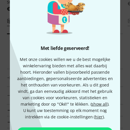
Strings DT
€ 19,90
€ 26
Vergelijken
Vergelijken
Met liefde geserveerd!
Smart Navigator
Met onze cookies willen we u de best mogelijke
winkelervaring bieden met alles wat daarbij
hoort. Hieronder vallen bijvoorbeeld passende
Äolis Klangspiele Snaren voor therapie- en meditatieve
aanbiedingen, gepersonaliseerde advertenties en
instrumenten in een oogopslag
het onthouden van voorkeuren. Als u dit goed
vindt, ga dan eenvoudig akkoord met het gebruik
naar productgroep Snaren voor therapie- en
van cookies voor voorkeuren, statistieken en
meditatieve instrumenten
marketing door op "Oké!" te klikken. (
show all
).
naar productgroep Meditatie en Muziektherapie
U kunt uw toestemming op elk moment nog
intrekken via de cookie-instellingen (
hier
).
naar productgroep Traditionele instrumenten