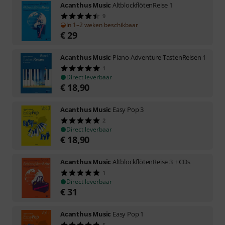
Acanthus Music
AltblockflötenReise 1
9
In 1–2 weken beschikbaar
€
29
Acanthus Music
Piano Adventure TastenReisen 1
1
Direct leverbaar
€
18,90
Acanthus Music
Easy Pop 3
2
Direct leverbaar
€
18,90
Acanthus Music
AltblockflötenReise 3 + CDs
1
Direct leverbaar
€
31
Acanthus Music
Easy Pop 1
5