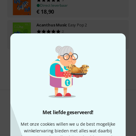
Direct leverbaar
€
18,90
Acanthus Music
Easy Pop 2
2
Direct leverbaar
€
18,90
Gratis verzending vanaf € 69
Alle prijzen incl. btw
Bevalt het wat u ziet?
Met liefde geserveerd!
Delen
Hulp & Feedback
Met onze cookies willen we u de best mogelijke
winkelervaring bieden met alles wat daarbij