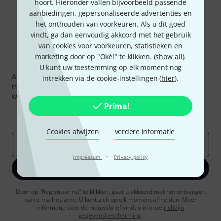
hoort. Hieronder vallen bijvoorbeeld passende
aanbiedingen, gepersonaliseerde advertenties en
het onthouden van voorkeuren. Als u dit goed
vindt, ga dan eenvoudig akkoord met het gebruik
van cookies voor voorkeuren, statistieken en
marketing door op "Oké!" te klikken. (
show all
).
Thomann nieuwsbrief
U kunt uw toestemming op elk moment nog
Abonneer u op de Thomann-nieuwsbrief in het Engels en
intrekken via de cookie-instellingen (
hier
).
met een beetje geluk kunt u een van
50 vouchers
ter
waarde van
50 €
per stuk winnen!
Prima!
Inspirerende bijdragen
Aanbiedingen
Thomann-inzichten
Cookies afwijzen
verdere informatie
E-Mail adres
*
·
Impressum
Privacy policy
Registreer nu
Door op "Registreer nu" te klikken, gaat u akkoord met het ontvangen
van e-mailreclame. U kunt zich op elk moment afmelden. Meer
informatie over de nieuwsbrief vindt u in onze
richtlijn
gegevensbescherming
.