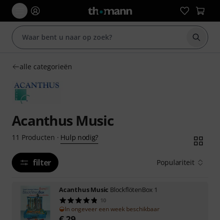
Zoek m
alle categorieën
Acanthus Music
Hulp nodig?
11
Producten
·
filter
Populariteit
Acanthus Music
BlockflötenBox 1
10
In ongeveer een week beschikbaar
€
29