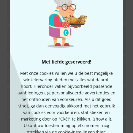
13
Direct leverbaar
€
333
Jensen
Jet Series Tornado 12" 8Ohm
67
Direct leverbaar
€
169
Celestion
Met liefde geserveerd!
Alnico Blue 12",8 Ohm
47
Met onze cookies willen we u de best mogelijke
Direct leverbaar
€
279
winkelervaring bieden met alles wat daarbij
hoort. Hieronder vallen bijvoorbeeld passende
Eminence
Kappa-12A
aanbiedingen, gepersonaliseerde advertenties en
55
het onthouden van voorkeuren. Als u dit goed
Direct leverbaar
vindt, ga dan eenvoudig akkoord met het gebruik
€
185
van cookies voor voorkeuren, statistieken en
marketing door op "Oké!" te klikken. (
show all
).
Fane
Sovereign Pro 12-500
U kunt uw toestemming op elk moment nog
44
intrekken via de cookie-instellingen (
hier
).