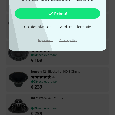
Direct leverbaar
€
149
Prima!
B&C
12MH32 8 Ohms
Cookies afwijzen
verdere informatie
Direct leverbaar
€
196
·
Impressum
Privacy policy
Celestion
G12-65 15 Ohm
13
Direct leverbaar
€
169
Jensen
12" Blackbird 100 8 Ohms
47
Direct leverbaar
€
239
B&C
12NW76 8 Ohms
Direct leverbaar
€
239