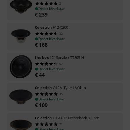
2
Direct leverbaar
€
239
Celestion
F12-X200
32
Direct leverbaar
€
168
the box
12" Speaker TT305-H
57
Direct leverbaar
€
44
Celestion
G12 V-Type 16 Ohm
35
Direct leverbaar
€
109
Celestion
G12H-75 Creamback 8 Ohm
71
Direct leverbaar