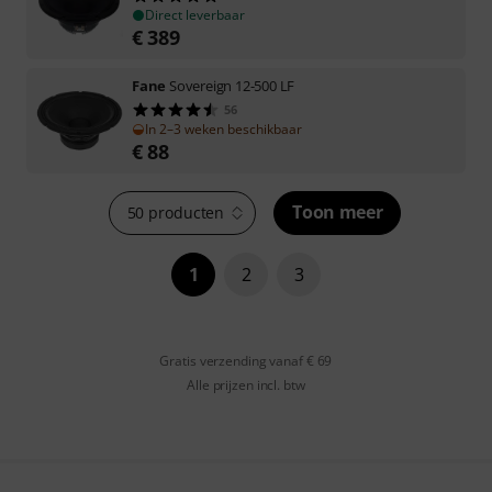
Direct leverbaar
€
389
Fane
Sovereign 12-500 LF
56
In 2–3 weken beschikbaar
€
88
Toon meer
50 producten
1
2
3
Gratis verzending vanaf € 69
Alle prijzen incl. btw