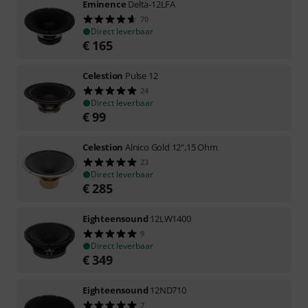
Eminence
Delta-12LFA
70
Direct leverbaar
€
165
Celestion
Pulse 12
24
Direct leverbaar
€
99
Celestion
Alnico Gold 12",15 Ohm
23
Direct leverbaar
€
285
Eighteensound
12LW1400
9
Direct leverbaar
€
349
Eighteensound
12ND710
7