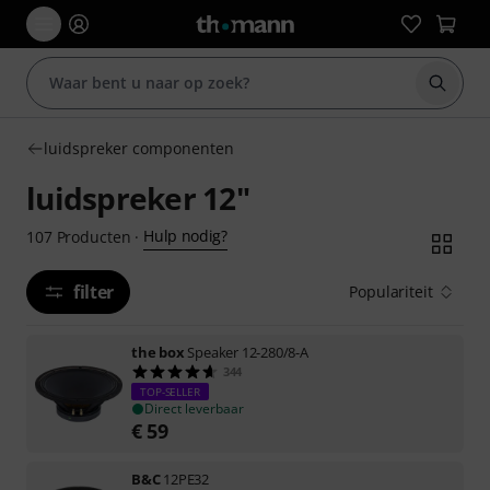
Zoek m
luidspreker componenten
luidspreker 12"
Hulp nodig?
107
Producten
·
filter
Populariteit
the box
Speaker 12-280/8-A
344
TOP-SELLER
Direct leverbaar
€
59
B&C
12PE32