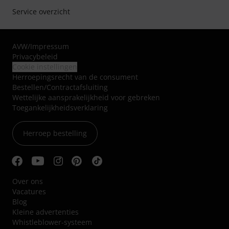
Service overzicht
AVW
/
Impressum
Privacybeleid
Cookie instellingen
Herroepingsrecht van de consument
Bestellen/Contractafsluiting
Wettelijke aansprakelijkheid voor gebreken
Toegankelijkheidsverklaring
Herroep bestelling
Over ons
Vacatures
Blog
Kleine advertenties
Whistleblower-systeem