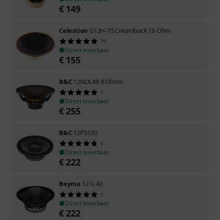
€
149
Celestion
G12H-75 Creamback 16 Ohm
79
Direct leverbaar
€
155
B&C
12NDL88 8 Ohms
1
Direct leverbaar
€
255
B&C
12PS100
4
Direct leverbaar
€
222
Beyma
12 G 40
1
Direct leverbaar
€
222