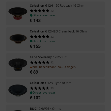
Celestion
G12H-150 Redback 16 Ohm
22
Direct leverbaar
€
143
Celestion
G12 NEO Creamback 16 Ohm
32
Direct leverbaar
€
155
Fane
Sovereign 12-250 TC
92
snel beschikbaar (ca.2-5 dagen)
€
89
Celestion
G12 V-Type 8 Ohm
33
Direct leverbaar
€
102
B&C
12NW76 4 Ohms