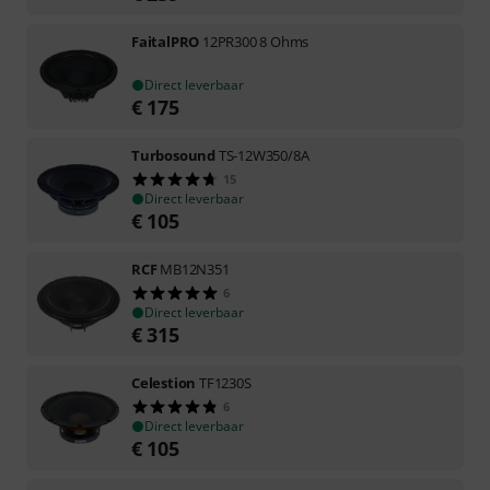
FaitalPRO
12PR300 8 Ohms
Direct leverbaar
€
175
Turbosound
TS-12W350/8A
15
Direct leverbaar
€
105
RCF
MB12N351
6
Direct leverbaar
€
315
Celestion
TF1230S
6
Direct leverbaar
€
105