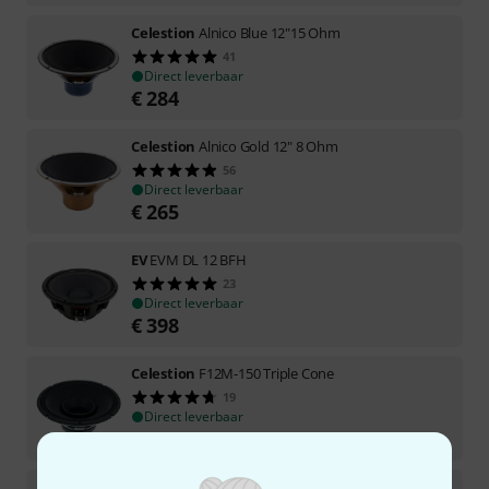
Celestion
Alnico Blue 12"15 Ohm
41
Direct leverbaar
€
284
Celestion
Alnico Gold 12" 8 Ohm
56
Direct leverbaar
€
265
EV
EVM DL 12 BFH
23
Direct leverbaar
€
398
Celestion
F12M-150 Triple Cone
19
Direct leverbaar
€
119
EV
EVS 12 SB