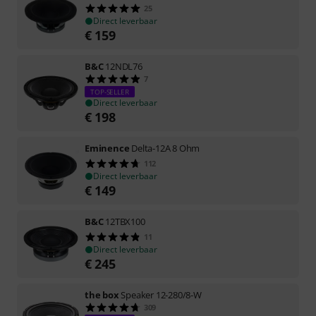
25
Direct leverbaar
€
159
B&C
12NDL76
7
TOP-SELLER
Direct leverbaar
€
198
Eminence
Delta-12A 8 Ohm
112
Direct leverbaar
€
149
B&C
12TBX100
11
Direct leverbaar
€
245
the box
Speaker 12-280/8-W
309