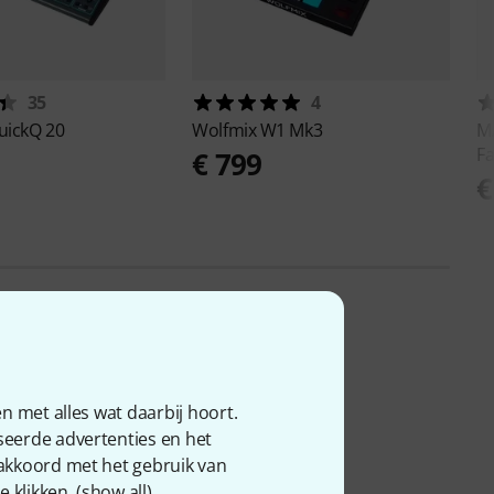
35
4
uickQ 20
Wolfmix
W1 Mk3
MA
F
9
€ 799
€
n met alles wat daarbij hoort.
seerde advertenties en het
 akkoord met het gebruik van
 klikken. (
show all
).