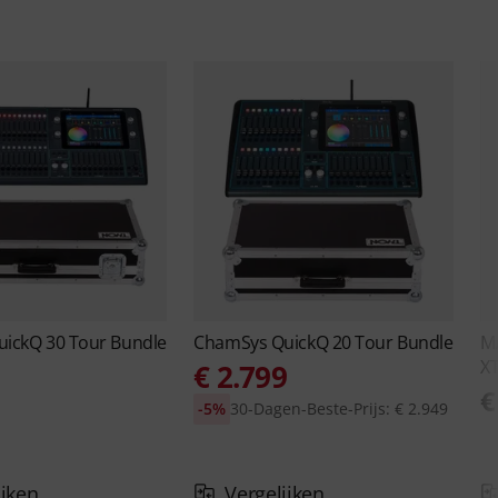
uickQ 30 Tour Bundle
ChamSys
QuickQ 20 Tour Bundle
MA
XT
9
€ 2.799
€
-5%
30-Dagen-Beste-Prijs: € 2.949
ijken
Vergelijken