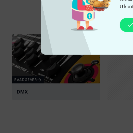
U kunt
RAADGEVER
DMX