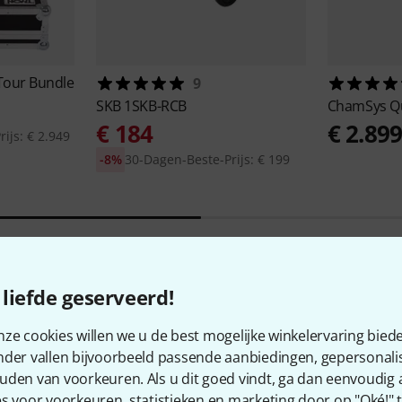
Tour Bundle
9
SKB
1SKB-RCB
ChamSys
Q
€ 184
€ 2.89
ijs: € 2.949
-8%
30-Dagen-Beste-Prijs: € 199
liefde geserveerd!
ze cookies willen we u de best mogelijke winkelervaring biede
nder vallen bijvoorbeeld passende aanbiedingen, gepersonali
uden van voorkeuren. Als u dit goed vindt, ga dan eenvoudig
Wist u?
s voor voorkeuren, statistieken en marketing door op "Oké!" te