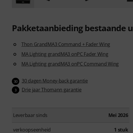
Pakketaanbieding bestaande ui
Thon GrandMA3 Command + Fader Wing
MA Lighting grandMA3 onPC Fader Wing
MA Lighting grandMA3 onPC Command Wing
30 dagen Money-back garantie
30
Drie jaar Thomann garantie
3
Leverbaar sinds
Mei 2026
verkoopseenheid
1 stuk