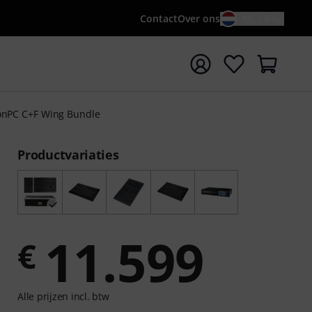
Contact
Over ons
NL / €
 met zoekterm {searchTerm}
nPC C+F Wing Bundle
Productvariaties
11.599
€
Alle prijzen incl. btw