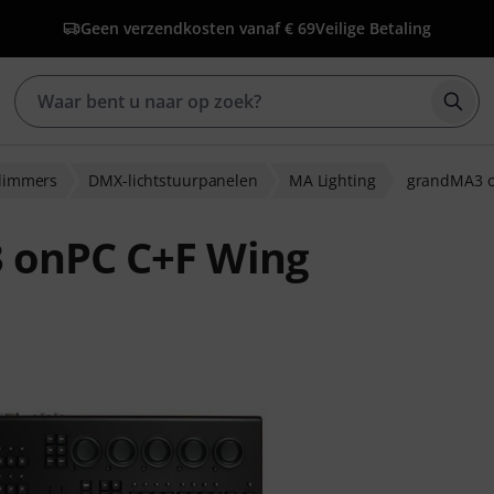
Geen verzendkosten vanaf € 69
Veilige Betaling
Zoek
 dimmers
DMX-lichtstuurpanelen
MA Lighting
grandMA3 o
 onPC C+F Wing