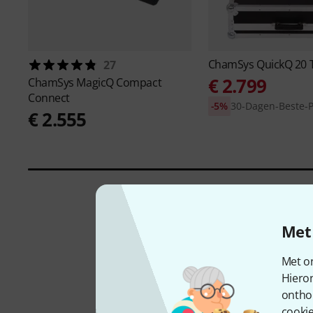
ChamSys
QuickQ 20 
27
€ 2.799
ChamSys
MagicQ Compact
Connect
-5%
30-Dagen-Beste-Pr
€ 2.555
Met 
Met on
Hiero
ontho
cookie