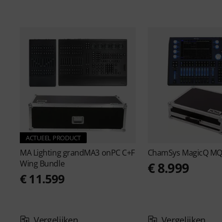
ACTUEEL PRODUCT
MA Lighting
grandMA3 onPC C+F
ChamSys
MagicQ MQ
Wing Bundle
€ 8.999
€ 11.599
Vergelijken
Vergelijken