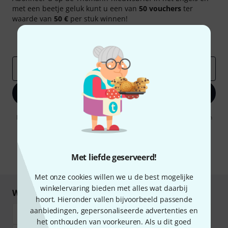
met een beetje geluk kunt u een van
50 vouchers
ter
waarde van
50 €
per stuk winnen!
Inspirerende bijdragen
Aanbiedingen
Thomann-inzichten
E-Mail adres
*
Registreer nu
Door op "Registreer nu" te klikken, gaat u akkoord met het ontvangen
van e-mailreclame. U kunt zich op elk moment afmelden. Meer
informatie over de nieuwsbrief vindt u in onze
richtlijn
gegevensbescherming
.
Met liefde geserveerd!
* Benodigd
Met onze cookies willen we u de best mogelijke
winkelervaring bieden met alles wat daarbij
Winkel en betaal veilig
hoort. Hieronder vallen bijvoorbeeld passende
aanbiedingen, gepersonaliseerde advertenties en
het onthouden van voorkeuren. Als u dit goed