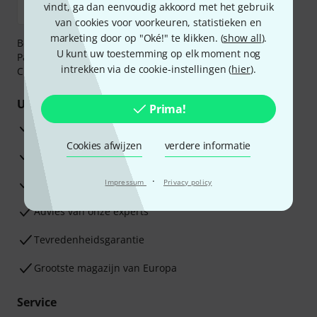
vindt, ga dan eenvoudig akkoord met het gebruik
van cookies voor voorkeuren, statistieken en
marketing door op "Oké!" te klikken. (
show all
).
Betaalt u veilig en vertrouwd met Bankoverschrijving,
U kunt uw toestemming op elk moment nog
PayPal, iDEAL,
Klarna Betaal Nu
,
Klarna Betaal in 3
of
intrekken via de cookie-instellingen (
hier
).
Creditcard.
Uw voordelen
Prima!
3 jaar Thomann garantie
Cookies afwijzen
verdere informatie
30 dagen Money Back-garantie
·
Reparatie Service
Impressum
Privacy policy
Advies van onze experts
Tevredenheidsgarantie
Grootste magazijn van Europa
Service