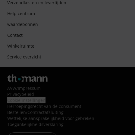
Verzendkosten en levertijden
Help centrum
waardebonnen
Contact
Winkelruimte
Service overzicht
AVW
/
Impressum
Privacybeleid
Cookie instellingen
Herroepingsrecht van de consument
Bestellen/Contractafsluiting
Wettelijke aansprakelijkheid voor gebreken
Toegankelijkheidsverklaring