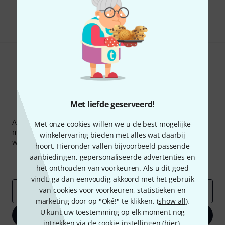
Delen
Hulp & Feedback
Met liefde geserveerd!
Thomann nieuwsbrief
Abonneer u op de Thomann-nieuwsbrief in het Engels en
Met onze cookies willen we u de best mogelijke
met een beetje geluk kunt u een van
50 vouchers
ter
winkelervaring bieden met alles wat daarbij
waarde van
50 €
per stuk winnen!
hoort. Hieronder vallen bijvoorbeeld passende
Inspirerende bijdragen
Aanbiedingen
aanbiedingen, gepersonaliseerde advertenties en
Thomann-inzichten
het onthouden van voorkeuren. Als u dit goed
vindt, ga dan eenvoudig akkoord met het gebruik
van cookies voor voorkeuren, statistieken en
E-Mail adres
*
marketing door op "Oké!" te klikken. (
show all
).
U kunt uw toestemming op elk moment nog
Registreer nu
intrekken via de cookie-instellingen (
hier
).