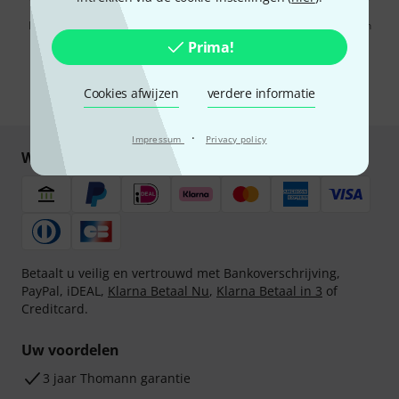
Door op "Registreer nu" te klikken, gaat u akkoord met het ontvangen
van e-mailreclame. U kunt zich op elk moment afmelden. Meer
Prima!
informatie over de nieuwsbrief vindt u in onze
richtlijn
gegevensbescherming
.
Cookies afwijzen
verdere informatie
* Benodigd
·
Impressum
Privacy policy
Winkel en betaal veilig
Betaalt u veilig en vertrouwd met Bankoverschrijving,
PayPal, iDEAL,
Klarna Betaal Nu
,
Klarna Betaal in 3
of
Creditcard.
Uw voordelen
3 jaar Thomann garantie