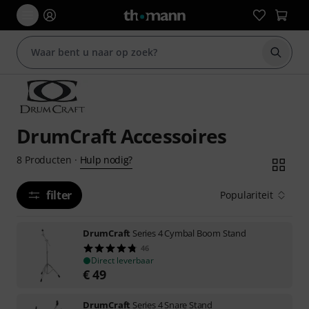
Zoek m
DrumCraft Accessoires
Hulp nodig?
8
Producten
·
filter
Populariteit
DrumCraft
Series 4 Cymbal Boom Stand
46
Direct leverbaar
€
49
DrumCraft
Series 4 Snare Stand