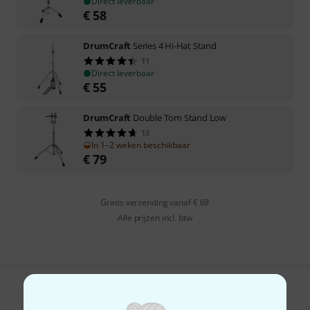
Direct leverbaar
€
58
DrumCraft
Series 4 Hi-Hat Stand
11
Direct leverbaar
€
55
DrumCraft
Double Tom Stand Low
13
In 1–2 weken beschikbaar
€
79
Gratis verzending vanaf € 69
Alle prijzen incl. btw
Bevalt het wat u ziet?