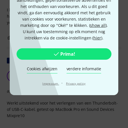
aanbiedingen, gepersonaliseerde advertenties en
het onthouden van voorkeuren. Als u dit goed
I bought to lengthen my USB hub cable, and it's super
vindt, ga dan eenvoudig akkoord met het gebruik
handy. The USB hub still works, so no problem, as long as
van cookies voor voorkeuren, statistieken en
you don't exceed 5 meters.
marketing door op "Oké!" te klikken. (
show all
).
U kunt uw toestemming op elk moment nog
0
0
intrekken via de cookie-instellingen (
hier
).
EVALUATIE MELDEN
Prima!
Origineel tonen
Cookies afwijzen
verdere informatie
USB C-verlengkabel
S
Sylvain550 27.02.2024
·
Impressum
Privacy policy
afwerking
Werkt uitstekend voor het verlengen van een Thunderbolt-
of USB-C-kabel, getest op MacBook Pro en Sound Devices
Mixpre10