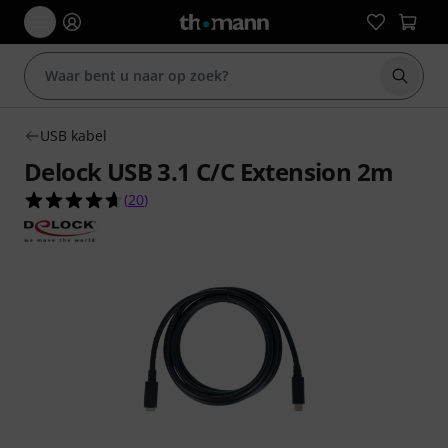
Zoek m
USB kabel
Delock USB 3.1 C/C Extension 2m
4.7 van de 5 sterren van 20 klantbeoordelingen
(
20
)