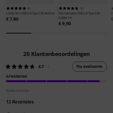
45
101
Lindy
3m USB 2.0 Typ C/B Anthra
the sssnake
USB 2.0 Typ C/B
t
Cable 1m
€ 7,80
€ 9,90
20
Klantenbeoordelingen
Nu evalueren
4.7
/ 5
AFWERKING
Review richtlijnen
12
Recensies