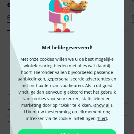
€ 40
€ 26
Vergelijken
Vergelijken
Met liefde geserveerd!
Smart Navigator
Met onze cookies willen we u de best mogelijke
winkelervaring bieden met alles wat daarbij
hoort. Hieronder vallen bijvoorbeeld passende
Äolis Klangspiele Snaren voor therapie- en meditatieve
aanbiedingen, gepersonaliseerde advertenties en
instrumenten in een oogopslag
het onthouden van voorkeuren. Als u dit goed
naar productgroep Snaren voor therapie- en
vindt, ga dan eenvoudig akkoord met het gebruik
meditatieve instrumenten
van cookies voor voorkeuren, statistieken en
marketing door op "Oké!" te klikken. (
show all
).
naar productgroep Meditatie en Muziektherapie
U kunt uw toestemming op elk moment nog
intrekken via de cookie-instellingen (
hier
).
naar productgroep Traditionele instrumenten
toon fabrikant details voor Äolis Klangspiele