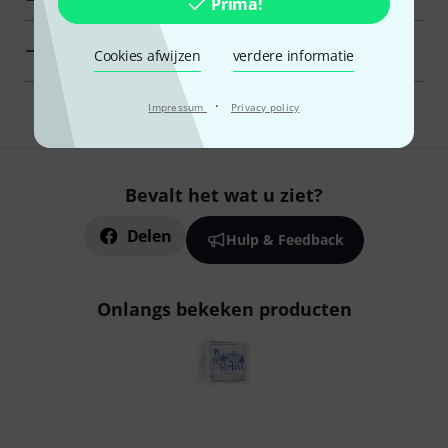
Prima!
Äolis Klangspiele Traditionele instrumenten in een
Cookies afwijzen
verdere informatie
oogopslag
·
Impressum
Privacy policy
Bevalt het wat u ziet?
Delen
Hulp & Feedback
Onlangs bekeken producten