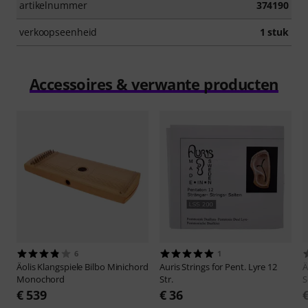
artikelnummer
374190
verkoopseenheid
1 stuk
Accessoires & verwante producten
6
1
Äolis Klangspiele
Bilbo Minichord
Auris
Strings for Pent. Lyre 12
Ä
Monochord
Str.
S
€ 539
€ 36